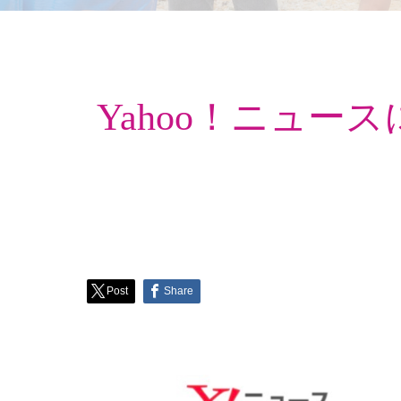
Yahoo！ニュ
Post
Share