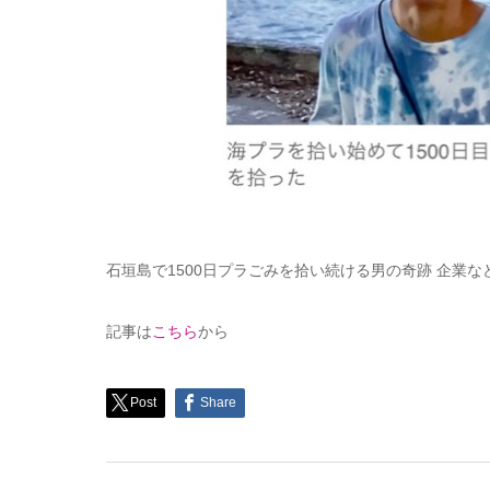
石垣島で1500日プラごみを拾い続ける男の奇跡 企業な
記事は
こちら
から
Post
Share