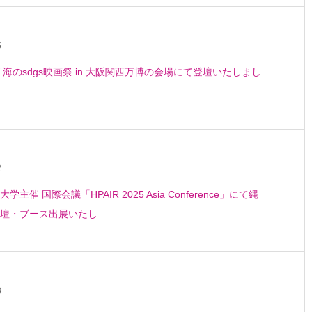
6
 海のsdgs映画祭 in 大阪関西万博の会場にて登壇いたしまし
2
主催 国際会議「HPAIR 2025 Asia Conference」にて縄
壇・ブース出展いたし...
8