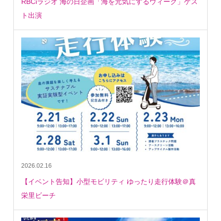
RBCiラジオ 海の日企画「海を元気にするウィーク」ゲス
ト出演
2026.02.16
【イベント告知】小型モビリティ ゆったり走行体験＠真
栄里ビーチ