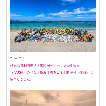
2024.02.21
特定非営利活動法人国際ボランティア学生協会
（IVUSA）の《石垣島海洋漂着ゴミ水際掃討大作戦》に
協力しました。